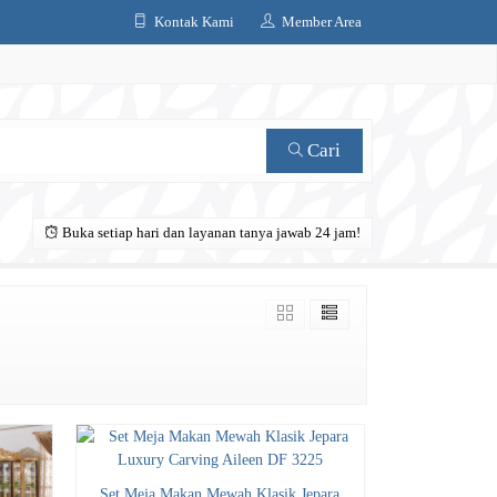
Kontak Kami
Member Area
Cari
Buka setiap hari dan layanan tanya jawab 24 jam!
Set Meja Makan Mewah Klasik Jepara