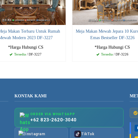
Meja Makan Terbaru Untuk Rumah
Meja Makan Mewah Jepara 10 Kurs
Mewah Modern 2023 DF-3227
Emas Bestseller DF-3226
*Harga Hubungi CS
*Harga Hubungi CS
Tersedia
/ DF-3227
Tersedia
/ DF-3226
KONTAK KAMI
ME
ORDER VIA WHATSAPP
+62 823-2620-3040
Instagram
TikTok