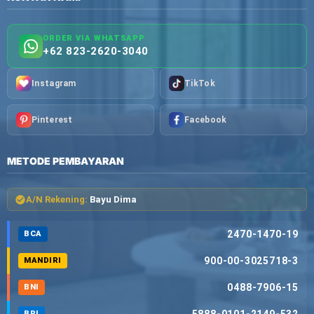
ORDER VIA WHATSAPP
+62 823-2620-3040
Instagram
TikTok
Pinterest
Facebook
METODE PEMBAYARAN
A/N Rekening:
Bayu Dima
2470-1470-19
BCA
900-00-3025718-3
MANDIRI
0488-7906-15
BNI
5888-0101-2149-532
BRI