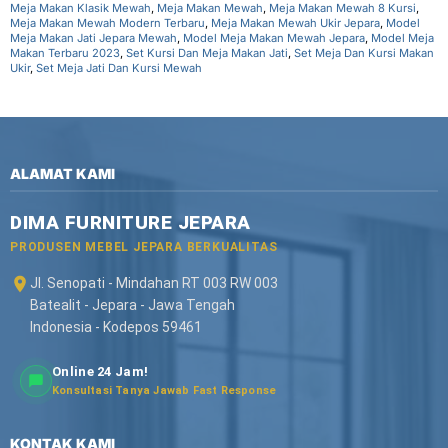
Meja Makan Klasik Mewah
,
Meja Makan Mewah
,
Meja Makan Mewah 8 Kursi
,
Meja Makan Mewah Modern Terbaru
,
Meja Makan Mewah Ukir Jepara
,
Model
Meja Makan Jati Jepara Mewah
,
Model Meja Makan Mewah Jepara
,
Model Meja
Makan Terbaru 2023
,
Set Kursi Dan Meja Makan Jati
,
Set Meja Dan Kursi Makan
Ukir
,
Set Meja Jati Dan Kursi Mewah
ALAMAT KAMI
DIMA FURNITURE JEPARA
PRODUSEN MEBEL JEPARA BERKUALITAS
Jl. Senopati - Mindahan RT 003 RW 003
Batealit - Jepara - Jawa Tengah
Indonesia - Kodepos 59461
Online 24 Jam!
Konsultasi Tanya Jawab Fast Response
KONTAK KAMI