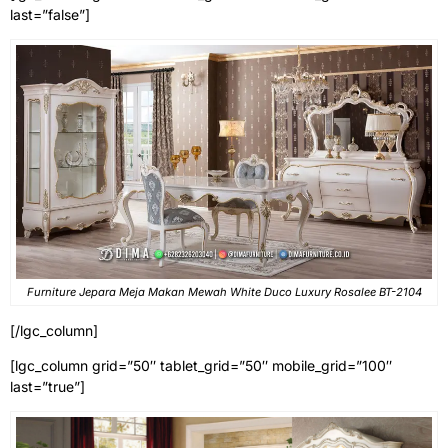
last=”false”]
Furniture Jepara Meja Makan Mewah White Duco Luxury Rosalee BT-2104
[/lgc_column]
[lgc_column grid=”50″ tablet_grid=”50″ mobile_grid=”100″
last=”true”]