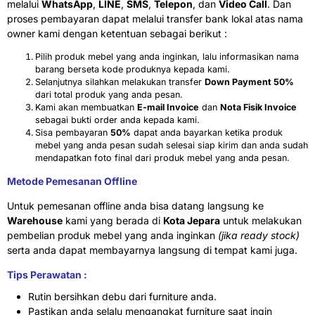
melalui
WhatsApp
,
LINE
,
SMS
,
Telepon
, dan
Video Call
. Dan
proses pembayaran dapat melalui transfer bank lokal atas nama
owner kami dengan ketentuan sebagai berikut :
Pilih produk mebel yang anda inginkan, lalu informasikan nama
barang berseta kode produknya kepada kami.
Selanjutnya silahkan melakukan transfer
Down Payment 50%
dari total produk yang anda pesan.
Kami akan membuatkan
E-mail Invoice
dan
Nota Fisik Invoice
sebagai bukti order anda kepada kami.
Sisa pembayaran
50%
dapat anda bayarkan ketika produk
mebel yang anda pesan sudah selesai siap kirim dan anda sudah
mendapatkan foto final dari produk mebel yang anda pesan.
Metode Pemesanan Offline
Untuk pemesanan offline anda bisa datang langsung ke
Warehouse
kami yang berada di
Kota Jepara
untuk melakukan
pembelian produk mebel yang anda inginkan
(jika ready stock)
serta anda dapat membayarnya langsung di tempat kami juga.
Tips Perawatan :
Rutin bersihkan debu dari furniture anda.
Pastikan anda selalu mengangkat furniture saat ingin