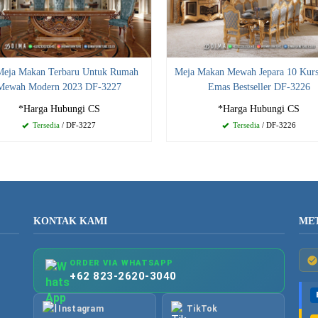
Meja Makan Terbaru Untuk Rumah
Meja Makan Mewah Jepara 10 Kurs
Mewah Modern 2023 DF-3227
Emas Bestseller DF-3226
*Harga Hubungi CS
*Harga Hubungi CS
Tersedia
/ DF-3227
Tersedia
/ DF-3226
KONTAK KAMI
ME
ORDER VIA WHATSAPP
+62 823-2620-3040
Instagram
TikTok