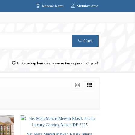
Kontak Kami
Member Area
Cari
Buka setiap hari dan layanan tanya jawab 24 jam!
Set Meja Makan Mewah Klasik Jepara