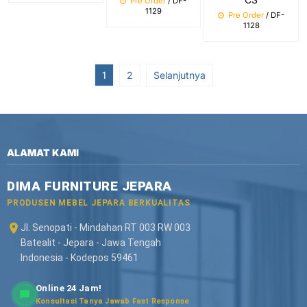
Pre Order
/ DF-
1129
Pre Order
/ DF-
1128
1
2
Selanjutnya
ALAMAT KAMI
DIMA FURNITURE JEPARA
PRODUSEN MEBEL JEPARA BERKUALITAS
Jl. Senopati - Mindahan RT 003 RW 003
Batealit - Jepara - Jawa Tengah
Indonesia - Kodepos 59461
Online 24 Jam!
Konsultasi Tanya Jawab Fast Response