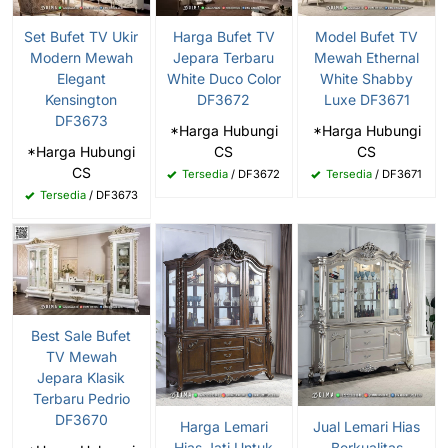
Set Bufet TV Ukir
Harga Bufet TV
Model Bufet TV
Modern Mewah
Jepara Terbaru
Mewah Ethernal
Elegant
White Duco Color
White Shabby
Kensington
DF3672
Luxe DF3671
DF3673
*Harga Hubungi
*Harga Hubungi
*Harga Hubungi
CS
CS
CS
Tersedia
/ DF3672
Tersedia
/ DF3671
Tersedia
/ DF3673
Best Sale Bufet
TV Mewah
Jepara Klasik
Terbaru Pedrio
DF3670
Harga Lemari
Jual Lemari Hias
Hias Jati Untuk
Berkualitas