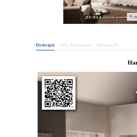
cl
Deskripsi
Info Tambahan
Diskusi (0)
Ha