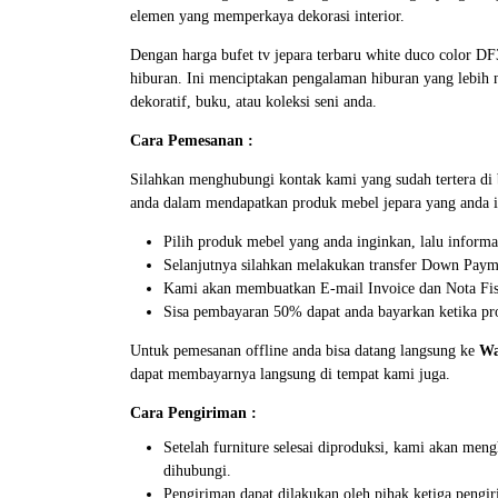
elemen yang memperkaya dekorasi interior.
Dengan harga bufet tv jepara terbaru white duco color D
hiburan. Ini menciptakan pengalaman hiburan yang lebih 
dekoratif, buku, atau koleksi seni anda.
Cara Pemesanan :
Silahkan menghubungi kontak kami yang sudah tertera d
anda dalam mendapatkan produk mebel jepara yang anda i
Pilih produk mebel yang anda inginkan, lalu inform
Selanjutnya silahkan melakukan transfer Down Paym
Kami akan membuatkan E-mail Invoice dan Nota Fisi
Sisa pembayaran 50% dapat anda bayarkan ketika pro
Untuk pemesanan offline anda bisa datang langsung ke
Wa
dapat membayarnya langsung di tempat kami juga.
Cara Pengiriman :
Setelah furniture selesai diproduksi, kami akan me
dihubungi.
Pengiriman dapat dilakukan oleh pihak ketiga pengir