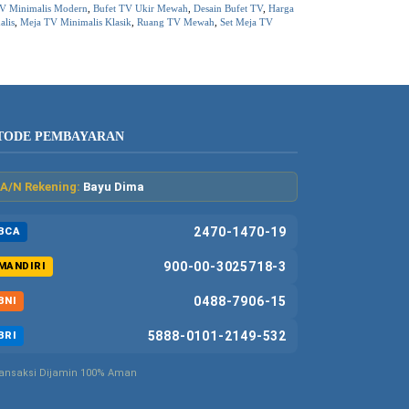
TV Minimalis Modern
,
Bufet TV Ukir Mewah
,
Desain Bufet TV
,
Harga
alis
,
Meja TV Minimalis Klasik
,
Ruang TV Mewah
,
Set Meja TV
TODE PEMBAYARAN
A/N Rekening:
Bayu Dima
2470-1470-19
BCA
900-00-3025718-3
MANDIRI
0488-7906-15
BNI
5888-0101-2149-532
BRI
ansaksi Dijamin 100% Aman