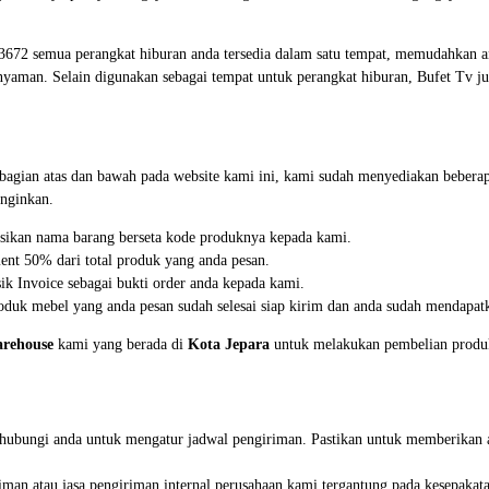
F3672 semua perangkat hiburan anda tersedia dalam satu tempat, memudahkan 
nyaman. Selain digunakan sebagai tempat untuk perangkat hiburan, Bufet Tv 
i bagian atas dan bawah pada website kami ini, kami sudah menyediakan beb
nginkan.
asikan nama barang berseta kode produknya kepada kami.
ent 50% dari total produk yang anda pesan.
k Invoice sebagai bukti order anda kepada kami.
duk mebel yang anda pesan sudah selesai siap kirim dan anda sudah mendapatk
rehouse
kami yang berada di
Kota Jepara
untuk melakukan pembelian produk 
nghubungi anda untuk mengatur jadwal pengiriman. Pastikan untuk memberikan 
iman atau jasa pengiriman internal perusahaan kami tergantung pada kesepakat