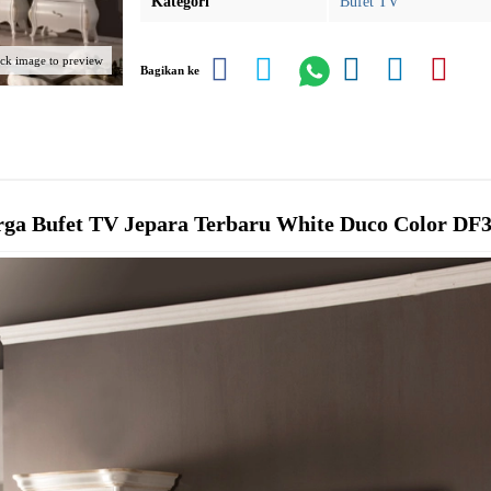
Kategori
Bufet TV
ick image to preview
Bagikan ke
rga
Bufet TV Jepara
Terbaru White Duco Color DF