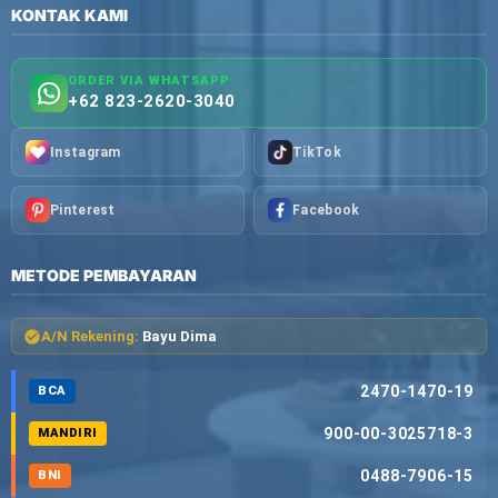
KONTAK KAMI
ORDER VIA WHATSAPP
+62 823-2620-3040
Instagram
TikTok
Pinterest
Facebook
METODE PEMBAYARAN
A/N Rekening:
Bayu Dima
2470-1470-19
BCA
900-00-3025718-3
MANDIRI
0488-7906-15
BNI