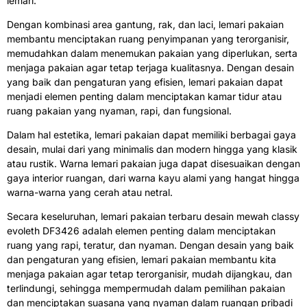
lemari.
Dengan kombinasi area gantung, rak, dan laci, lemari pakaian
membantu menciptakan ruang penyimpanan yang terorganisir,
memudahkan dalam menemukan pakaian yang diperlukan, serta
menjaga pakaian agar tetap terjaga kualitasnya. Dengan desain
yang baik dan pengaturan yang efisien, lemari pakaian dapat
menjadi elemen penting dalam menciptakan kamar tidur atau
ruang pakaian yang nyaman, rapi, dan fungsional.
Dalam hal estetika, lemari pakaian dapat memiliki berbagai gaya
desain, mulai dari yang minimalis dan modern hingga yang klasik
atau rustik. Warna lemari pakaian juga dapat disesuaikan dengan
gaya interior ruangan, dari warna kayu alami yang hangat hingga
warna-warna yang cerah atau netral.
Secara keseluruhan, lemari pakaian terbaru desain mewah classy
evoleth DF3426 adalah elemen penting dalam menciptakan
ruang yang rapi, teratur, dan nyaman. Dengan desain yang baik
dan pengaturan yang efisien, lemari pakaian membantu kita
menjaga pakaian agar tetap terorganisir, mudah dijangkau, dan
terlindungi, sehingga mempermudah dalam pemilihan pakaian
dan menciptakan suasana yang nyaman dalam ruangan pribadi