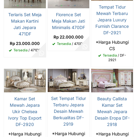
Tempat Tidur
Mewah Terbaru
Terlaris Set Meja
Florence Set
Jepara Luxury
Makan Kartini
Meja Makan Jati
Furnish Clarance
Jati Jepara
Minimalis 470DF
DF-2921
471DF
Rp 22.000.000
*Harga Hubungi
Rp 23.000.000
Tersedia
/ 470DF
CS
Tersedia
/ 471DF
Tersedia
/ DF-
2921
Set Tempat Tidur
Kamar Set
Beauty Callista
Terbaru Jepara
Mewah Jepara
Kamar Set
Desain Mewah
Ukir Chelsea
Mewah Jepara
Berkualitas DF-
Ivory Top Export
Desain Eropa DF-
2919
DF-2920
2918
*Harga Hubungi
*Harga Hubungi
*Harga Hubungi