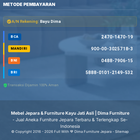
METODE PEMBAYARAN
A/N Rekening:
Bayu Dima
2470-1470-19
BCA
900-00-3025718-3
MANDIRI
0488-7906-15
BNI
5888-0101-2149-532
BRI
Transaksi Dijamin 100% Aman
Mebel Jepara & Furniture Kayu Jati Asli | Dima Furniture
- Jual Aneka Furniture Jepara Terbaru & Terlengkap Se-
Indonesia
© Copyright 2016 - 2026 Full With 💙 Dima Furniture Jepara -
Sitemap