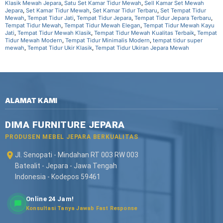
Klasik Mewah Jepara
,
Satu Set Kamar Tidur Mewah
,
Sell Kamar Set Mewah
Jepara
,
Set Kamar Tidur Mewah
,
Set Kamar Tidur Terbaru
,
Set Tempat Tidur
Mewah
,
Tempat Tidur Jati
,
Tempat Tidur Jepara
,
Tempat Tidur Jepara Terbaru
,
Tempat Tidur Mewah
,
Tempat Tidur Mewah Elegan
,
Tempat Tidur Mewah Kayu
Jati
,
Tempat Tidur Mewah Klasik
,
Tempat Tidur Mewah Kualitas Terbaik
,
Tempat
Tidur Mewah Modern
,
Tempat Tidur Minimalis Modern
,
tempat tidur super
mewah
,
Tempat Tidur Ukir Klasik
,
Tempat Tidur Ukiran Jepara Mewah
ALAMAT KAMI
DIMA FURNITURE JEPARA
PRODUSEN MEBEL JEPARA BERKUALITAS
Jl. Senopati - Mindahan RT 003 RW 003
Batealit - Jepara - Jawa Tengah
Indonesia - Kodepos 59461
Online 24 Jam!
Konsultasi Tanya Jawab Fast Response