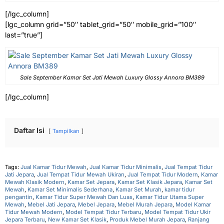
[/lgc_column]
[lgc_column grid=”50″ tablet_grid=”50″ mobile_grid=”100″
last=”true”]
Sale September Kamar Set Jati Mewah Luxury Glossy Annora BM389
[/lgc_column]
Daftar Isi
Tampilkan
Tags:
Jual Kamar Tidur Mewah
,
Jual Kamar Tidur Minimalis
,
Jual Tempat Tidur
Jati Jepara
,
Jual Tempat Tidur Mewah Ukiran
,
Jual Tempat Tidur Modern
,
Kamar
Mewah Klasik Modern
,
Kamar Set Jepara
,
Kamar Set Klasik Jepara
,
Kamar Set
Mewah
,
Kamar Set Minimalis Sederhana
,
Kamar Set Murah
,
kamar tidur
pengantin
,
Kamar Tidur Super Mewah Dan Luas
,
Kamar Tidur Utama Super
Mewah
,
Mebel Jati Jepara
,
Mebel Jepara
,
Mebel Murah Jepara
,
Model Kamar
Tidur Mewah Modern
,
Model Tempat Tidur Terbaru
,
Model Tempat Tidur Ukir
Jepara Terbaru
,
New Kamar Set Klasik
,
Produk Mebel Murah Jepara
,
Ranjang