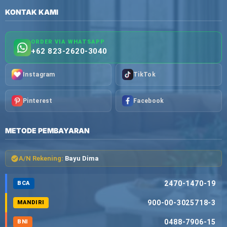
KONTAK KAMI
ORDER VIA WHATSAPP
+62 823-2620-3040
Instagram
TikTok
Pinterest
Facebook
METODE PEMBAYARAN
A/N Rekening:
Bayu Dima
2470-1470-19
BCA
900-00-3025718-3
MANDIRI
0488-7906-15
BNI