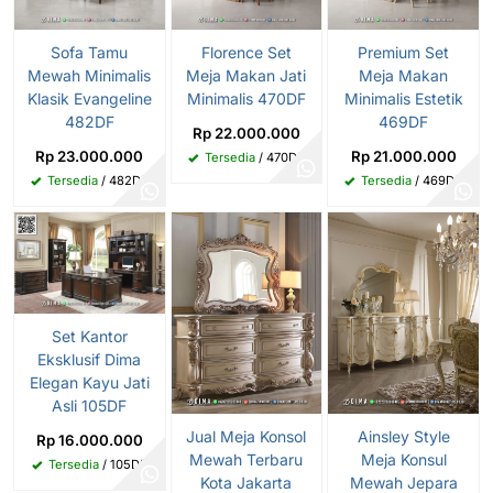
Sofa Tamu
Florence Set
Premium Set
Mewah Minimalis
Meja Makan Jati
Meja Makan
Klasik Evangeline
Minimalis 470DF
Minimalis Estetik
482DF
469DF
Rp 22.000.000
Rp 23.000.000
Rp 21.000.000
Tersedia
/ 470DF
Tersedia
/ 482DF
Tersedia
/ 469DF
Set Kantor
Eksklusif Dima
Elegan Kayu Jati
Asli 105DF
Jual Meja Konsol
Ainsley Style
Rp 16.000.000
Mewah Terbaru
Meja Konsul
Tersedia
/ 105DF
Kota Jakarta
Mewah Jepara