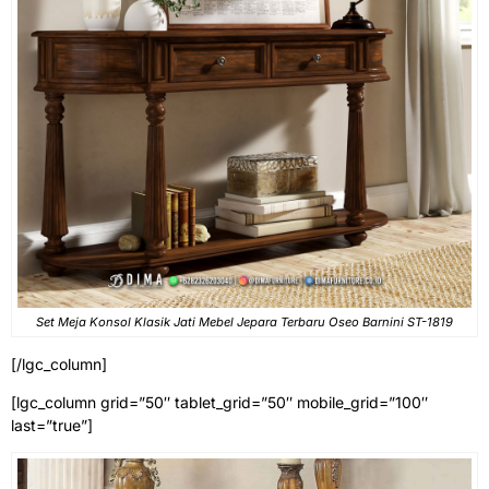
Set Meja Konsol Klasik Jati Mebel Jepara Terbaru Oseo Barnini ST-1819
[/lgc_column]
[lgc_column grid=”50″ tablet_grid=”50″ mobile_grid=”100″
last=”true”]