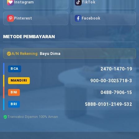
Instagram
TikTok
Pinterest
Facebook
METODE PEMBAYARAN
A/N Rekening:
Bayu Dima
2470-1470-19
BCA
900-00-3025718-3
MANDIRI
0488-7906-15
BNI
5888-0101-2149-532
BRI
Transaksi Dijamin 100% Aman