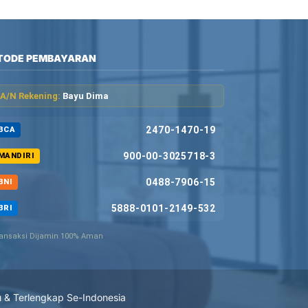
TODE PEMBAYARAN
A/N Rekening:
Bayu Dima
2470-1470-19
BCA
900-00-3025718-3
MANDIRI
0488-7906-15
BNI
5888-0101-2149-532
BRI
ansaksi Dijamin 100% Aman
u & Terlengkap Se-Indonesia