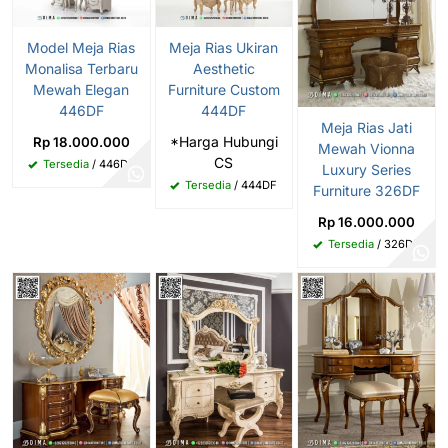
Model Meja Rias
Meja Rias Ukiran
Monalisa Terbaru
Aesthetic
Mewah Elegan
Furniture Custom
446DF
444DF
Meja Rias Jati
*Harga Hubungi
Rp 18.000.000
Mewah Vionna
CS
Tersedia
/ 446DF
Luxury Series
Tersedia
/ 444DF
Furniture 326DF
Rp 16.000.000
Tersedia
/ 326DF