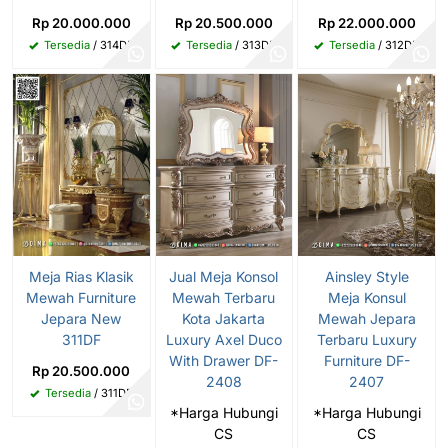
Rp 20.000.000
Rp 20.500.000
Rp 22.000.000
Tersedia
/ 314DF
Tersedia
/ 313DF
Tersedia
/ 312DF
Meja Rias Klasik
Jual Meja Konsol
Ainsley Style
Mewah Furniture
Mewah Terbaru
Meja Konsul
Jepara New
Kota Jakarta
Mewah Jepara
311DF
Luxury Axel Duco
Terbaru Luxury
With Drawer DF-
Furniture DF-
Rp 20.500.000
2408
2407
Tersedia
/ 311DF
*Harga Hubungi
*Harga Hubungi
CS
CS