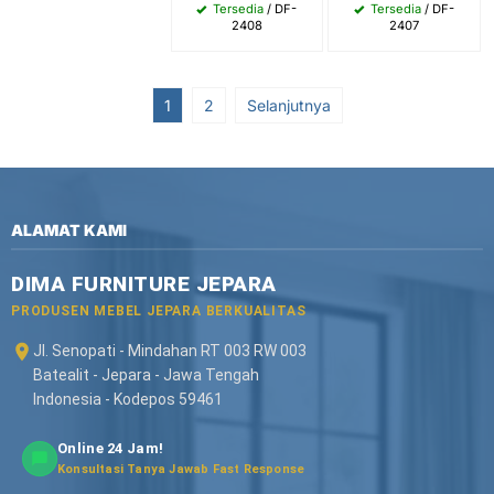
Tersedia
/ DF-
Tersedia
/ DF-
2408
2407
1
2
Selanjutnya
ALAMAT KAMI
DIMA FURNITURE JEPARA
PRODUSEN MEBEL JEPARA BERKUALITAS
Jl. Senopati - Mindahan RT 003 RW 003
Batealit - Jepara - Jawa Tengah
Indonesia - Kodepos 59461
Online 24 Jam!
Konsultasi Tanya Jawab Fast Response