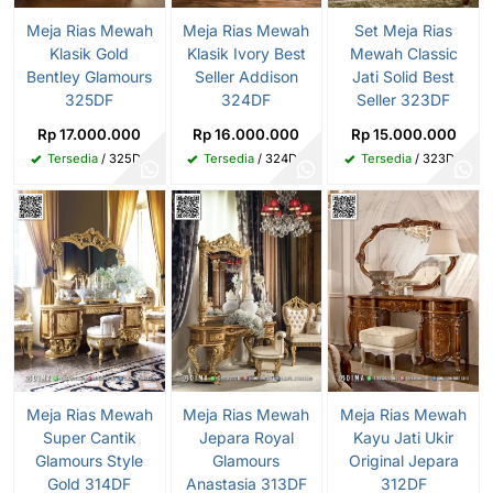
Meja Rias Mewah
Meja Rias Mewah
Set Meja Rias
Klasik Gold
Klasik Ivory Best
Mewah Classic
Bentley Glamours
Seller Addison
Jati Solid Best
325DF
324DF
Seller 323DF
Rp 17.000.000
Rp 16.000.000
Rp 15.000.000
Tersedia
/ 325DF
Tersedia
/ 324DF
Tersedia
/ 323DF
Meja Rias Mewah
Meja Rias Mewah
Meja Rias Mewah
Super Cantik
Jepara Royal
Kayu Jati Ukir
Glamours Style
Glamours
Original Jepara
Gold 314DF
Anastasia 313DF
312DF