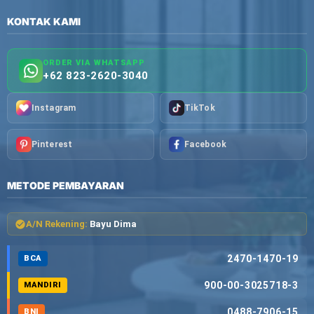
KONTAK KAMI
ORDER VIA WHATSAPP
+62 823-2620-3040
Instagram
TikTok
Pinterest
Facebook
METODE PEMBAYARAN
A/N Rekening:
Bayu Dima
2470-1470-19
BCA
900-00-3025718-3
MANDIRI
0488-7906-15
BNI