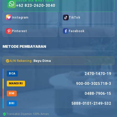
ORDER VIA WHATSAPP
+62 823-2620-3040
Instagram
TikTok
Pinterest
Facebook
METODE PEMBAYARAN
A/N Rekening:
Bayu Dima
2470-1470-19
BCA
900-00-3025718-3
MANDIRI
0488-7906-15
BNI
5888-0101-2149-532
BRI
Transaksi Dijamin 100% Aman