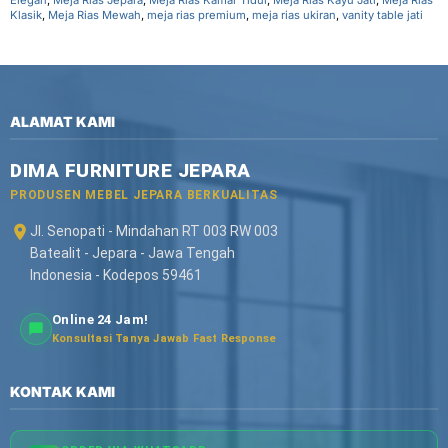
Elegan
,
Meja Rias Jepara
,
Meja Rias Kamar Tidur
,
Meja Rias Kayu Jati
,
Meja Rias
Klasik
,
Meja Rias Mewah
,
meja rias premium
,
meja rias ukiran
,
vanity table jati
ALAMAT KAMI
DIMA FURNITURE JEPARA
PRODUSEN MEBEL JEPARA BERKUALITAS
Jl. Senopati - Mindahan RT 003 RW 003
Batealit - Jepara - Jawa Tengah
Indonesia - Kodepos 59461
Online 24 Jam!
Konsultasi Tanya Jawab Fast Response
KONTAK KAMI