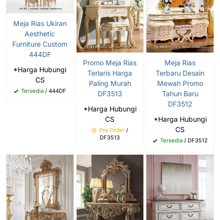
Meja Rias Ukiran
Aesthetic
Furniture Custom
444DF
Promo Meja Rias
Meja Rias
*Harga Hubungi
Terlaris Harga
Terbaru Desain
CS
Paling Murah
Mewah Promo
Tersedia
/ 444DF
DF3513
Tahun Baru
DF3512
*Harga Hubungi
CS
*Harga Hubungi
CS
Pre Order
/
DF3513
Tersedia
/ DF3512