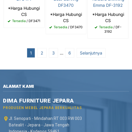
DF3470
Emma DF-3192
*Harga Hubungi
CS
*Harga Hubungi
*Harga Hubungi
CS
CS
Tersedia
/ DF3471
Tersedia
/ DF3470
Tersedia
/ DF-
3192
1
2
3
…
6
Selanjutnya
ALAMAT KAMI
DIMA FURNITURE JEPARA
PRODUSEN MEBEL JEPARA BERKUALITAS
Jl. Senopati - Mindahan RT 003 RW 003
Batealit - Jepara - Jawa Tengah
Indonesia - Kodepos 59461