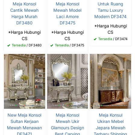
Meja Konsol
Meja Konsol
Untuk Ruang
Cantik Mewah
Mewah Model
Tamu Luxury
Harga Murah
Laci Amore
Modern DF3474
DF3480
DF3475
*Harga Hubungi
*Harga Hubungi
*Harga Hubungi
CS
CS
CS
Tersedia
/ DF3474
Tersedia
/ DF3480
Tersedia
/ DF3475
New Meja Konsol
Meja Konsol
Meja Konsul
Sultan Kerjaan
Mewah Ukir
Ukiran Mebel
Mewah Menawan
Glamours Design
Jepara Mewah
DF3471
Best Carving
Terbaru Shinning