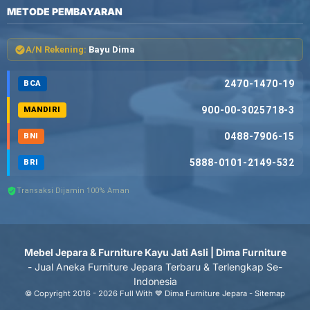
METODE PEMBAYARAN
A/N Rekening:
Bayu Dima
2470-1470-19
BCA
900-00-3025718-3
MANDIRI
0488-7906-15
BNI
5888-0101-2149-532
BRI
Transaksi Dijamin 100% Aman
Mebel Jepara & Furniture Kayu Jati Asli | Dima Furniture
- Jual Aneka Furniture Jepara Terbaru & Terlengkap Se-
Indonesia
© Copyright 2016 - 2026 Full With 💙 Dima Furniture Jepara -
Sitemap