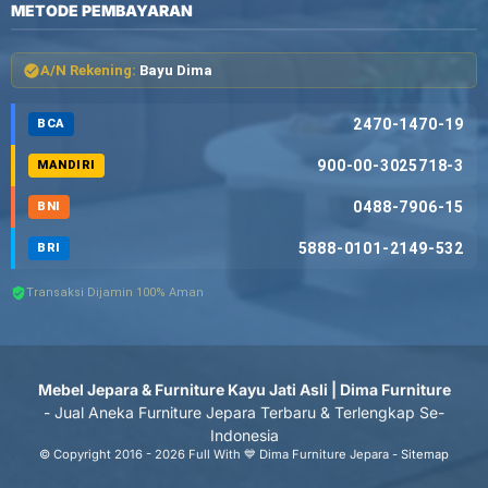
METODE PEMBAYARAN
A/N Rekening:
Bayu Dima
2470-1470-19
BCA
900-00-3025718-3
MANDIRI
0488-7906-15
BNI
5888-0101-2149-532
BRI
Transaksi Dijamin 100% Aman
Mebel Jepara & Furniture Kayu Jati Asli | Dima Furniture
- Jual Aneka Furniture Jepara Terbaru & Terlengkap Se-
Indonesia
© Copyright 2016 - 2026 Full With 💙 Dima Furniture Jepara -
Sitemap