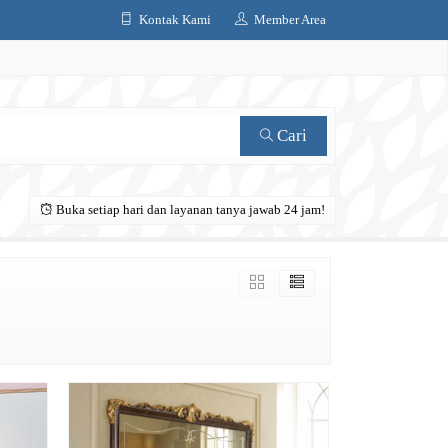
Kontak Kami
Member Area
Cari
Buka setiap hari dan layanan tanya jawab 24 jam!