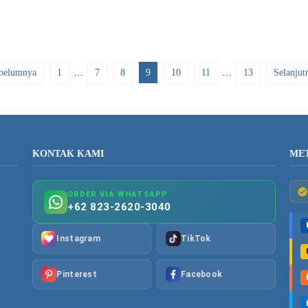
belumnya
1
…
7
8
9
10
11
…
13
Selanjut
KONTAK KAMI
ME
ORDER VIA WHATSAPP
+62 823-2620-3040
Instagram
TikTok
Pinterest
Facebook