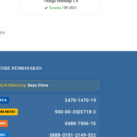
*Harga Hubungi CS
Tersedia
/ DF-2853
nya
TODE PEMBAYARAN
A/N Rekening:
Bayu Dima
2470-1470-19
BCA
900-00-3025718-3
MANDIRI
0488-7906-15
BNI
5888-0101-2149-532
BRI