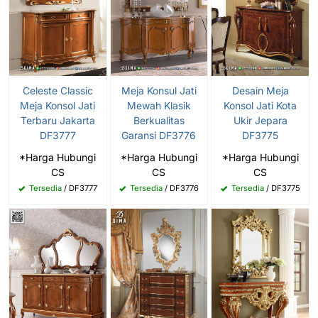
Celeste Classic
Meja Konsul Jati
Desain Meja
Meja Konsol Jati
Mewah Klasik
Konsol Jati Kota
Terbaru Jakarta
Berkualitas
Ukir Jepara
DF3777
Garansi DF3776
DF3775
*Harga Hubungi
*Harga Hubungi
*Harga Hubungi
CS
CS
CS
Tersedia
/ DF3777
Tersedia
/ DF3776
Tersedia
/ DF3775