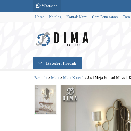
Whatsapp
Home
Katalog
Kontak Kami
Cara Pemesanan
Cara
Kategori Produk
Beranda
»
Meja
»
Meja Konsol
»
Jual Meja Konsol Mewah Kl