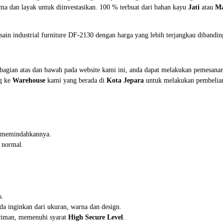
ma dan layak untuk diinvestasikan. 100 % terbuat dari bahan kayu
Jati
atau
M
sain industrial furniture DF-2130 dengan harga yang lebih terjangkau dibandi
 bagian atas dan bawah pada website kami ini, anda dapat melakukan pemesan
ng ke
Warehouse
kami yang berada di
Kota Jepara
untuk melakukan pembelia
in memindahkannya.
 normal.
s.
da inginkan dari ukuran, warna dan design.
iriman, memenuhi syarat
High Secure Level
.