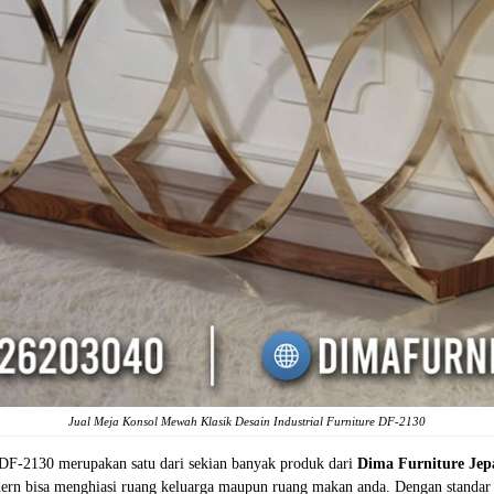
Jual Meja Konsol Mewah Klasik Desain Industrial Furniture DF-2130
re DF-2130 merupakan satu dari sekian banyak produk dari
Dima Furniture Jep
rn bisa menghiasi ruang keluarga maupun ruang makan anda. Dengan standar 