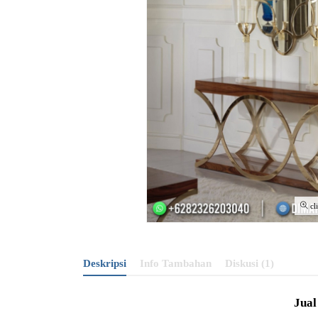
cl
Deskripsi
Info Tambahan
Diskusi (1)
Jua