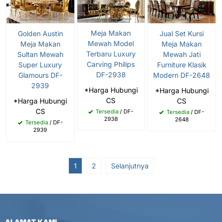
Meja Makan
Golden Austin
Jual Set Kursi
Mewah Model
Meja Makan
Meja Makan
Terbaru Luxury
Sultan Mewah
Mewah Jati
Carving Philips
Super Luxury
Furniture Klasik
DF-2938
Glamours DF-
Modern DF-2648
2939
*Harga Hubungi
*Harga Hubungi
CS
*Harga Hubungi
CS
CS
Tersedia
/ DF-
Tersedia
/ DF-
2938
2648
Tersedia
/ DF-
2939
1
2
Selanjutnya
ALAMAT KAMI