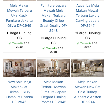
Meja Makan
Furniture Jepara
Accariya Meja
Mewah Terbaru
Mewah Meja
Makan Mewah
Ukir Klasik
Makan Terbaru
Terbaru Luxury
Furniture Jakarta
Beauty Chloe
Carving Jepara
Olivia DF-2949
Great Quality DF-
DF-2947
2948
*Harga Hubungi
*Harga Hubungi
CS
*Harga Hubungi
CS
CS
Tersedia
/ DF-
Tersedia
/ DF-
2949
2947
Tersedia
/ DF-
2948
New Sale Meja
Meja Makan
Meja Makan
Makan Jati
Terbaru Mewah
Mewah New Set
Ukiran Luxury
Furniture Jepara
Gold Turkey
Glamours Brianna
Elegant Dinning
Authentic Anston
DF-2946
Rooms DF-2945
DF-2944