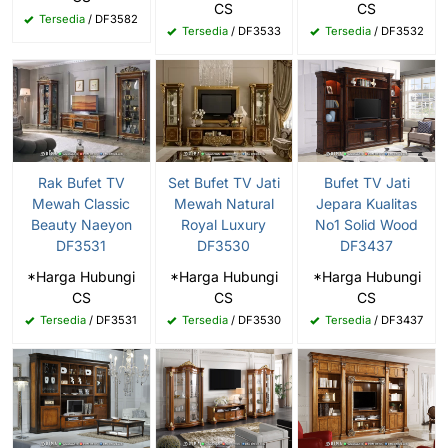
CS
CS
Tersedia
/ DF3582
Tersedia
/ DF3533
Tersedia
/ DF3532
Rak Bufet TV
Set Bufet TV Jati
Bufet TV Jati
Mewah Classic
Mewah Natural
Jepara Kualitas
Beauty Naeyon
Royal Luxury
No1 Solid Wood
DF3531
DF3530
DF3437
*Harga Hubungi
*Harga Hubungi
*Harga Hubungi
CS
CS
CS
Tersedia
/ DF3531
Tersedia
/ DF3530
Tersedia
/ DF3437