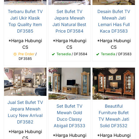
Terbaru Bufet TV
Set Bufet TV
Desain Bufet TV
Jati Ukir Klasik
Jepara Mewah
Mewah Jati
Top Quality Item
Jati Natural Best
Lemari Hias Full
DF3585
Price DF3584
Kaca DF3583
*Harga Hubungi
*Harga Hubungi
*Harga Hubungi
CS
CS
CS
Pre Order
/
Tersedia
/ DF3584
Tersedia
/ DF3583
DF3585
Jual Set Bufet TV
Set Bufet TV
Beautiful
Jepara Mewah
Mewah Gold
Furniture Bufet
Lucy New Arrival
Duco Classy
TV Mewah Jati
DF3582
Abigail DF3533
Solid DF3532
*Harga Hubungi
*Harga Hubungi
*Harga Hubungi
CS