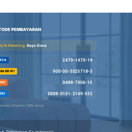
TODE PEMBAYARAN
A/N Rekening:
Bayu Dima
2470-1470-19
BCA
900-00-3025718-3
MANDIRI
0488-7906-15
BNI
5888-0101-2149-532
BRI
ansaksi Dijamin 100% Aman
u & Terlengkap Se-Indonesia