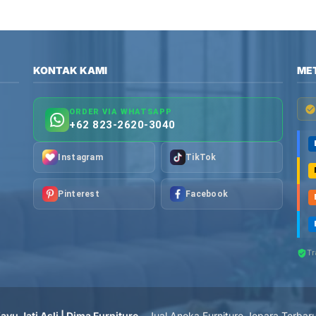
KONTAK KAMI
ME
ORDER VIA WHATSAPP
+62 823-2620-3040
Instagram
TikTok
Pinterest
Facebook
Tr
yu Jati Asli | Dima Furniture
- Jual Aneka Furniture Jepara Terbar