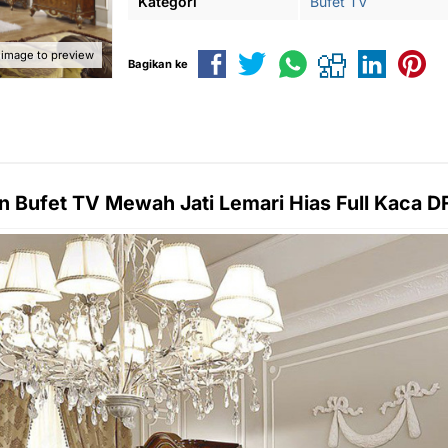
Kategori
Bufet TV
 image to preview
Bagikan ke
in
Bufet TV Mewah
Jati Lemari Hias Full Kaca 