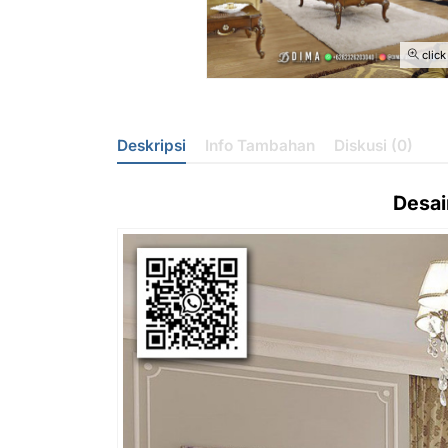
click
Deskripsi
Info Tambahan
Diskusi (0)
Desa