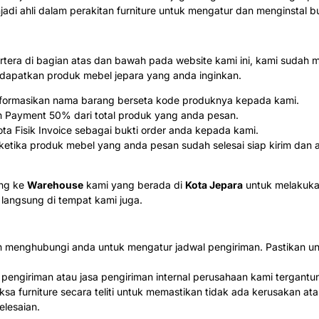
njadi ahli dalam perakitan furniture untuk mengatur dan menginstal b
rtera di bagian atas dan bawah pada website kami ini, kami sud
patkan produk mebel jepara yang anda inginkan.
 informasikan nama barang berseta kode produknya kepada kami.
n Payment 50% dari total produk yang anda pesan.
a Fisik Invoice sebagai bukti order anda kepada kami.
tika produk mebel yang anda pesan sudah selesai siap kirim dan a
ung ke
Warehouse
kami yang berada di
Kota Jepara
untuk melakuka
 langsung di tempat kami juga.
akan menghubungi anda untuk mengatur jadwal pengiriman. Pastikan 
a pengiriman atau jasa pengiriman internal perusahaan kami tergan
sa furniture secara teliti untuk memastikan tidak ada kerusakan ata
lesaian.