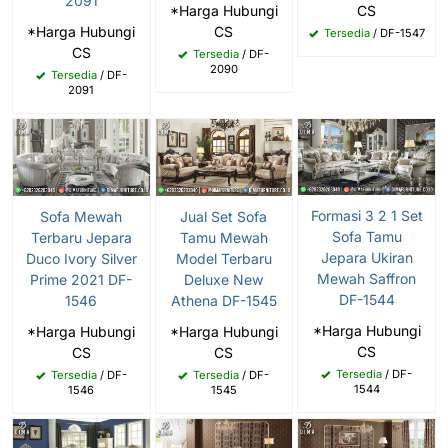
2091
*Harga Hubungi
CS
*Harga Hubungi
CS
Tersedia
/ DF-1547
CS
Tersedia
/ DF-
2090
Tersedia
/ DF-
2091
Formasi 3 2 1 Set
Sofa Mewah
Jual Set Sofa
Sofa Tamu
Terbaru Jepara
Tamu Mewah
Jepara Ukiran
Duco Ivory Silver
Model Terbaru
Mewah Saffron
Prime 2021 DF-
Deluxe New
DF-1544
1546
Athena DF-1545
*Harga Hubungi
*Harga Hubungi
*Harga Hubungi
CS
CS
CS
Tersedia
/ DF-
Tersedia
/ DF-
Tersedia
/ DF-
1544
1546
1545