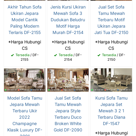
Jenis Kursi Ukiran
Jual Set Sofa
Akhir Tahun Sofa
Mewah Sofa 3
Tamu Mewah
Ukiran Jepara
Dudukan Beludru
Terbaru Motif
Model Cantik
Motif Harga
Ukiran Jepara
Paling Modern
Murah DF-2154
Jati Tua DF-2150
Terlaris DF-2155
*Harga Hubungi
*Harga Hubungi
*Harga Hubungi
CS
CS
CS
Tersedia
/ DF-
Tersedia
/ DF-
Tersedia
/ DF-
2154
2150
2155
Model Sofa Tamu
Jual Set Sofa
Kursi Sofa Tamu
Jepara Mewah
Tamu Mewah
Jepara Set
Terbaru Ukir
Jepara Style
Mewah 3 2 1
2022
Terbaru Duco
Terbaru Diana
Champagne
Broken White
DF-1547
Klasik Luxury DF-
Gold DF-2090
*Harga Hubungi