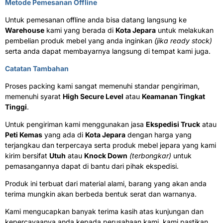
Metode Pemesanan Offline
Untuk pemesanan offline anda bisa datang langsung ke
Warehouse
kami yang berada di
Kota Jepara
untuk melakukan
pembelian produk mebel yang anda inginkan
(jika ready stock)
serta anda dapat membayarnya langsung di tempat kami juga.
Catatan Tambahan
Proses packing kami sangat memenuhi standar pengiriman,
memenuhi syarat
High Secure Level
atau
Keamanan Tingkat
Tinggi
.
Untuk pengiriman kami menggunakan jasa
Ekspedisi Truck
atau
Peti Kemas
yang ada di
Kota Jepara
dengan harga yang
terjangkau dan terpercaya serta produk mebel jepara yang kami
kirim bersifat
Utuh
atau
Knock Down
(terbongkar)
untuk
pemasangannya dapat di bantu dari pihak ekspedisi.
Produk ini terbuat dari material alami, barang yang akan anda
terima mungkin akan berbeda bentuk serat dan warnanya.
Kami mengucapkan banyak terima kasih atas kunjungan dan
kepercayaanya anda kepada perusahaan kami, kami pastikan