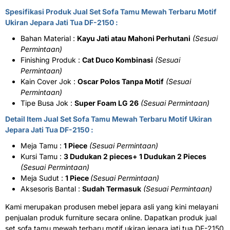
Spesifikasi Produk Jual Set Sofa Tamu Mewah Terbaru Motif
Ukiran Jepara Jati Tua DF-2150 :
Bahan Material :
Kayu Jati atau Mahoni Perhutani
(Sesuai
Permintaan)
Finishing Produk :
Cat Duco Kombinasi
(Sesuai
Permintaan)
Kain Cover Jok :
Oscar Polos Tanpa Motif
(Sesuai
Permintaan)
Tipe Busa Jok :
Super Foam LG 26
(Sesuai Permintaan)
Detail Item Jual Set Sofa Tamu Mewah Terbaru Motif Ukiran
Jepara Jati Tua DF-2150 :
Meja Tamu :
1 Piece
(Sesuai Permintaan)
Kursi Tamu :
3 Dudukan 2 pieces+ 1 Dudukan 2 Pieces
(Sesuai Permintaan)
Meja Sudut :
1 Piece
(Sesuai Permintaan)
Aksesoris Bantal :
Sudah Termasuk
(Sesuai Permintaan)
Kami merupakan produsen mebel jepara asli yang kini melayani
penjualan produk furniture secara online. Dapatkan produk jual
set sofa tamu mewah terbaru motif ukiran jepara jati tua DF-2150