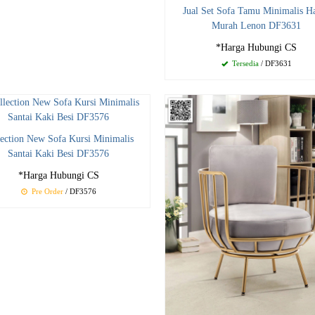
Jual Set Sofa Tamu Minimalis H
Murah Lenon DF3631
*Harga Hubungi CS
Tersedia
/ DF3631
lection New Sofa Kursi Minimalis
Santai Kaki Besi DF3576
*Harga Hubungi CS
Pre Order
/ DF3576