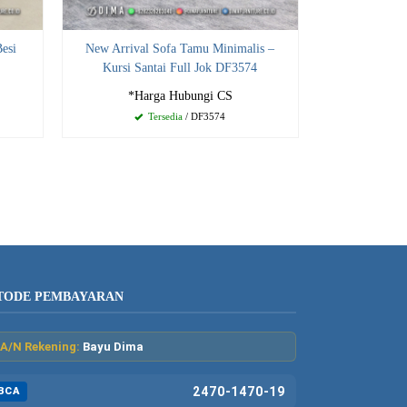
Besi
New Arrival Sofa Tamu Minimalis –
Kursi Santai Full Jok DF3574
*Harga Hubungi CS
Tersedia
/ DF3574
TODE PEMBAYARAN
A/N Rekening:
Bayu Dima
2470-1470-19
BCA