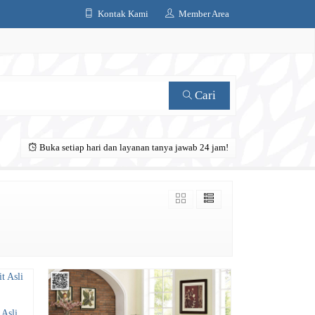
Kontak Kami
Member Area
Cari
Buka setiap hari dan layanan tanya jawab 24 jam!
 Asli