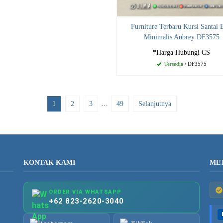
Furniture Terbaru Kursi Santai 
Minimalis Aubrey DF3575
*Harga Hubungi CS
Tersedia
/ DF3575
1
2
3
…
49
Selanjutnya
KONTAK KAMI
ME
ORDER VIA WHATSAPP
+62 823-2620-3040