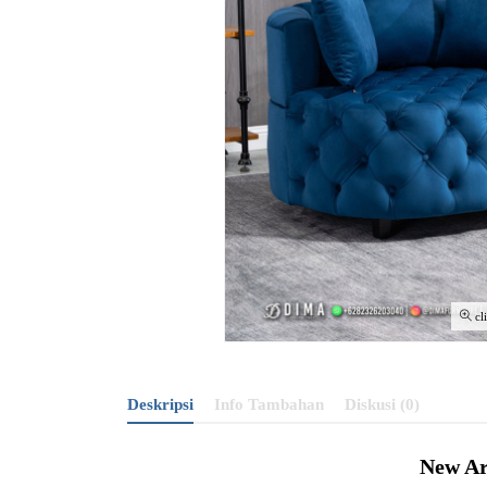
cl
Deskripsi
Info Tambahan
Diskusi (0)
New Ar