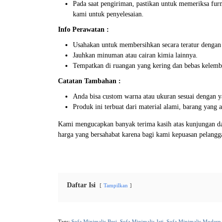
Pada saat pengiriman, pastikan untuk memeriksa furn
kami untuk penyelesaian.
Info Perawatan :
Usahakan untuk membersihkan secara teratur dengan
Jauhkan minuman atau cairan kimia lainnya.
Tempatkan di ruangan yang kering dan bebas kelemb
Catatan Tambahan :
Anda bisa custom warna atau ukuran sesuai dengan y
Produk ini terbuat dari material alami, barang yang
Kami mengucapkan banyak terima kasih atas kunjungan da
harga yang bersahabat karena bagi kami kepuasan pelang
Daftar Isi
Tampilkan
Tags:
Sofa Minimalis Besi
,
Sofa Minimalis Jati
,
Sofa Minimalis Modern