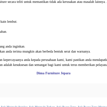
iture secara teliti untuk memastikan tidak ada kerusakan atau masalah lainnya
 kain lembut.
aban.
ang anda inginkan.
 akan anda terima mungkin akan berbeda bentuk serat dan warnanya.
n kepercayaanya anda kepada perusahaan kami, kami pastikan anda mendapatkan
gan adalah kesuksesan dan semangat bagi kami untuk terus memberikan pelayan
Dima Furniture Jepara
,
Sofa Minimalis Stainless
,
Sofa Minimalis Terbaru
,
Sofa Ruang Tamu
,
Sofa Ruang Tamu Minimal