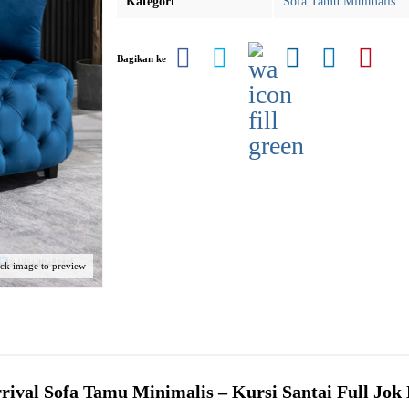
Kategori
Sofa Tamu Minimalis
Bagikan ke
ick image to preview
rival
Sofa Tamu Minimalis
– Kursi Santai Full Jok