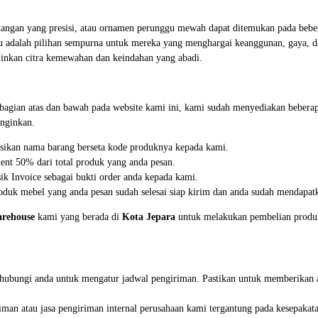
an tangan yang presisi, atau ornamen perunggu mewah dapat ditemukan pada beb
amu adalah pilihan sempurna untuk mereka yang menghargai keanggunan, gaya, d
inkan citra kemewahan dan keindahan yang abadi.
i bagian atas dan bawah pada website kami ini, kami sudah menyediakan beb
nginkan.
asikan nama barang berseta kode produknya kepada kami.
ent 50% dari total produk yang anda pesan.
k Invoice sebagai bukti order anda kepada kami.
duk mebel yang anda pesan sudah selesai siap kirim dan anda sudah mendapatk
rehouse
kami yang berada di
Kota Jepara
untuk melakukan pembelian produk 
nghubungi anda untuk mengatur jadwal pengiriman. Pastikan untuk memberikan 
iman atau jasa pengiriman internal perusahaan kami tergantung pada kesepakat