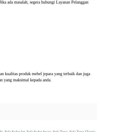
. Jika ada masalah, segera hubungi Layanan Pelanggan
 kualitas produk mebel jepara yang terbaik dan juga
an yang maksimal kepada anda.
is
,
Sofa Sudut Jati
,
Sofa Sudut Jepara
,
Sofa Tamu
,
Sofa Tamu Chester
,