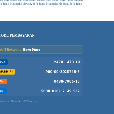
fa Tamu Minimalis Mewah
,
Sofa Tamu Minimalis Modern
,
Sofa Tamu
TODE PEMBAYARAN
A/N Rekening:
Bayu Dima
2470-1470-19
BCA
900-00-3025718-3
MANDIRI
0488-7906-15
BNI
5888-0101-2149-532
BRI
ansaksi Dijamin 100% Aman