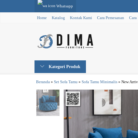
Whatsapp
Home
Katalog
Kontak Kami
Cara Pemesanan
Cara
Kategori Produk
Beranda
»
Set Sofa Tamu
»
Sofa Tamu Minimalis
»
New Arriv