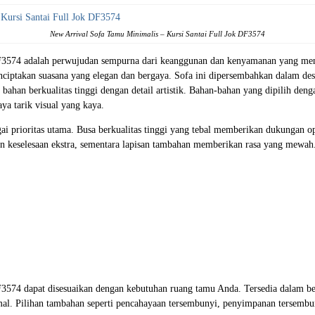
New Arrival
Sofa Tamu Minimalis
– Kursi Santai Full Jok DF3574
ok DF3574 adalah perwujudan sempurna dari keanggunan dan kenyamanan yang m
nciptakan suasana yang elegan dan bergaya. Sofa ini dipersembahkan dalam d
ahan berkualitas tinggi dengan detail artistik. Bahan-bahan yang dipilih denga
a tarik visual yang kaya.
i prioritas utama. Busa berkualitas tinggi yang tebal memberikan dukungan o
 keselesaan ekstra, sementara lapisan tambahan memberikan rasa yang mewah
DF3574 dapat disesuaikan dengan kebutuhan ruang tamu Anda. Tersedia dalam ber
al. Pilihan tambahan seperti pencahayaan tersembunyi, penyimpanan tersembu