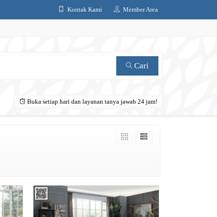
Kontak Kami
Member Area
Cari
Buka setiap hari dan layanan tanya jawab 24 jam!