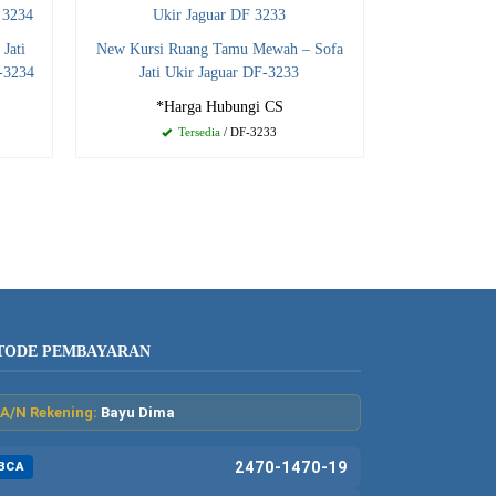
Jati
New Kursi Ruang Tamu Mewah – Sofa
-3234
Jati Ukir Jaguar DF-3233
*Harga Hubungi CS
Tersedia
/ DF-3233
TODE PEMBAYARAN
A/N Rekening:
Bayu Dima
2470-1470-19
BCA