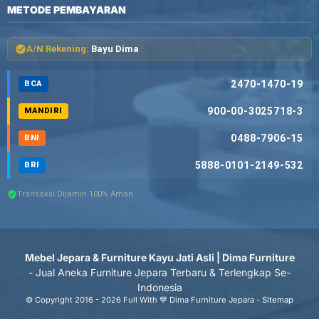
METODE PEMBAYARAN
A/N Rekening:
Bayu Dima
2470-1470-19
BCA
900-00-3025718-3
MANDIRI
0488-7906-15
BNI
5888-0101-2149-532
BRI
Transaksi Dijamin 100% Aman
Mebel Jepara & Furniture Kayu Jati Asli | Dima Furniture
- Jual Aneka Furniture Jepara Terbaru & Terlengkap Se-
Indonesia
© Copyright 2016 - 2026 Full With 💙 Dima Furniture Jepara -
Sitemap