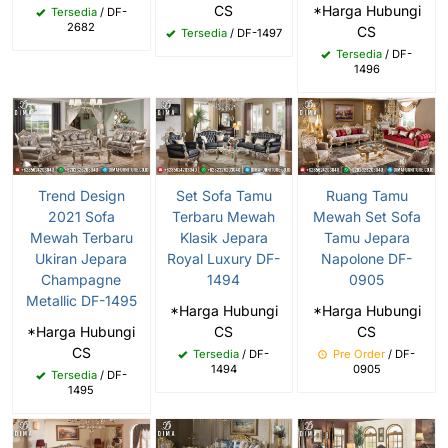
CS
*Harga Hubungi
Tersedia
/ DF-
2682
CS
Tersedia
/ DF-1497
Tersedia
/ DF-
1496
Trend Design
Set Sofa Tamu
Ruang Tamu
2021 Sofa
Terbaru Mewah
Mewah Set Sofa
Mewah Terbaru
Klasik Jepara
Tamu Jepara
Ukiran Jepara
Royal Luxury DF-
Napolone DF-
Champagne
1494
0905
Metallic DF-1495
*Harga Hubungi
*Harga Hubungi
*Harga Hubungi
CS
CS
CS
Tersedia
/ DF-
Pre Order
/ DF-
1494
0905
Tersedia
/ DF-
1495