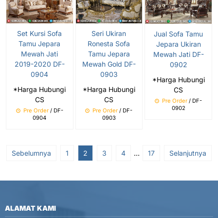
Set Kursi Sofa
Seri Ukiran
Jual Sofa Tamu
Tamu Jepara
Ronesta Sofa
Jepara Ukiran
Mewah Jati
Tamu Jepara
Mewah Jati DF-
2019-2020 DF-
Mewah Gold DF-
0902
0904
0903
*Harga Hubungi
*Harga Hubungi
*Harga Hubungi
CS
CS
CS
Pre Order
/ DF-
0902
Pre Order
/ DF-
Pre Order
/ DF-
0904
0903
Sebelumnya
1
2
3
4
…
17
Selanjutnya
ALAMAT KAMI