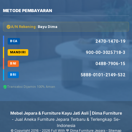
METODE PEMBAYARAN
A/N Rekening:
Bayu Dima
2470-1470-19
BCA
900-00-3025718-3
MANDIRI
0488-7906-15
BNI
5888-0101-2149-532
BRI
Transaksi Dijamin 100% Aman
Mebel Jepara & Furniture Kayu Jati Asli | Dima Furniture
- Jual Aneka Furniture Jepara Terbaru & Terlengkap Se-
Indonesia
© Copyright 2016 - 2026 Full With 💙 Dima Furniture Jepara -
Sitemap