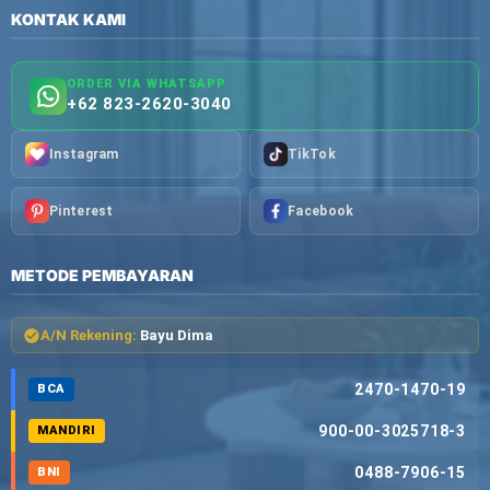
KONTAK KAMI
ORDER VIA WHATSAPP
+62 823-2620-3040
Instagram
TikTok
Pinterest
Facebook
METODE PEMBAYARAN
A/N Rekening:
Bayu Dima
2470-1470-19
BCA
900-00-3025718-3
MANDIRI
0488-7906-15
BNI