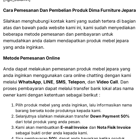
Cara Pemesanan Dan Pembelian Produk Dima Furniture Jepara
Silahkan menghubungi kontak kami yang sudah tertera di bagian
atas dan bawah pada website kami ini, kami sudah menyediakan
beberapa metode pemesanan dan pembayaran untuk
memudahkan anda dalam mendapatkan produk mebel jepara
yang anda inginkan.
Metode Pemesanan Online
Anda dapat melakukan pemesanan produk mebel jepara yang
anda inginkan menggunakan cara online chatting dengan kami
melalui
WhatsApp
,
LINE
,
SMS
,
Telepon
, dan
Video Call
. Dan
proses pembayaran dapat melalui transfer bank lokal atas nama
owner kami dengan ketentuan sebagai berikut :
Pilih produk mebel yang anda inginkan, lalu informasikan nama
barang berseta kode produknya kepada kami.
Selanjutnya silahkan melakukan transfer
Down Payment 50%
dari total produk yang anda pesan.
Kami akan membuatkan
E-mail Invoice
dan
Nota Fisik Invoice
sebagai bukti order anda kepada kami.
Sisa pembayaran
50%
dapat anda bayarkan ketika produk