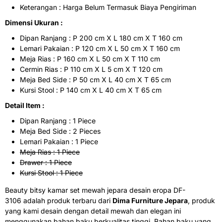
Keterangan : Harga Belum Termasuk Biaya Pengiriman
Dimensi Ukuran :
Dipan Ranjang : P 200 cm X L 180 cm X T 160 cm
Lemari Pakaian : P 120 cm X L 50 cm X T 160 cm
Meja Rias : P 160 cm X L 50 cm X T 110 cm
Cermin Rias : P 110 cm X L 5 cm X T 120 cm
Meja Bed Side : P 50 cm X L 40 cm X T 65 cm
Kursi Stool : P 140 cm X L 40 cm X T 65 cm
Detail Item :
Dipan Ranjang : 1 Piece
Meja Bed Side : 2 Pieces
Lemari Pakaian : 1 Piece
Meja Rias : 1 Piece
Drawer : 1 Piece
Kursi Stool : 1 Piece
Beauty bitsy kamar set mewah jepara desain eropa DF-
3106 adalah produk terbaru dari
Dima Furniture Jepara
, produk
yang kami desain dengan detail mewah dan elegan ini
menggunakan bahan baku berkualitas tinggi. Bahan baku yang