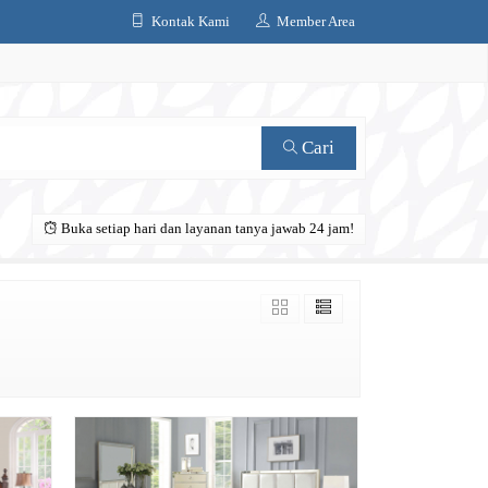
Kontak Kami
Member Area
Cari
Buka setiap hari dan layanan tanya jawab 24 jam!