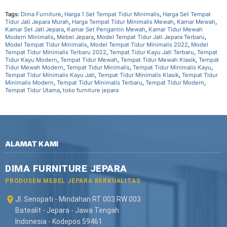
Tags:
Dima Furniture
,
Harga 1 Set Tempat Tidur Minimalis
,
Harga Set Tempat
Tidur Jati Jepara Murah
,
Harga Tempat Tidur Minimalis Mewah
,
Kamar Mewah
,
Kamar Set Jati Jepara
,
Kamar Set Pengantin Mewah
,
Kamar Tidur Mewah
Modern Minimalis
,
Mebel Jepara
,
Model Tempat Tidur Jati Jepara Terbaru
,
Model Tempat Tidur Minimalis
,
Model Tempat Tidur Minimalis 2022
,
Model
Tempat Tidur Minimalis Terbaru 2022
,
Tempat Tidur Kayu Jati Terbaru
,
Tempat
Tidur Kayu Modern
,
Tempat Tidur Mewah
,
Tempat Tidur Mewah Klasik
,
Tempat
Tidur Mewah Modern
,
Tempat Tidur Minimalis
,
Tempat Tidur Minimalis Kayu
,
Tempat Tidur Minimalis Kayu Jati
,
Tempat Tidur Minimalis Klasik
,
Tempat Tidur
Minimalis Modern
,
Tempat Tidur Minimalis Terbaru
,
Tempat Tidur Modern
,
Tempat Tidur Utama
,
toko furniture jepara
ALAMAT KAMI
DIMA FURNITURE JEPARA
PRODUSEN MEBEL JEPARA BERKUALITAS
Jl. Senopati - Mindahan RT 003 RW 003
Batealit - Jepara - Jawa Tengah
Indonesia - Kodepos 59461