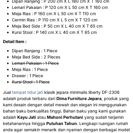
Dipan Ranjang : P 200 cm X L 180 cm X T 160 cm
Lemari Pakaian : P 120 cm X L 50 cm X T 160 cm
Meja Rias : P 160 cm X L 50 cm X T 110 cm
Cermin Rias : P 110 cm X L 5 cm X T 120 cm
Meja Bed Side : P 50 cm X L 40 cm X T 65 cm
Kursi Stool : P 140 cm X L 40 cm X T 65 cm
Detail Item :
Dipan Ranjang : 1 Piece
Meja Bed Side : 2 Pieces
Lemari Pakaian : 1 Piece
Meja Rias : 1 Piece
Drawer : 1 Piece
Kursi Stool : 1 Piece
Jual
tempat tidur jati
klasik jepara minimalis liberty DF-2306
adalah produk terbaru dari
Dima Furniture Jepara
, produk yang
kami desain dengan detail mewah dan elegan ini menggunakan
bahan baku berkualitas tinggi. Bahan baku yang kami gunakan
adalah
Kayu Jati
atau
Mahoni Perhutani
yang sudah terjamin
ketahanannya hingga
Puluhan Tahun
. Lengkapi ruangan rumah
anda agar semakin menarik dan nyaman dengan berbagai model