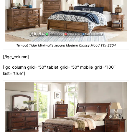
Tempat Tidur Minimalis Jepara Modern Classy Mood TTJ-2204
[/lgc_column]
[lgc_column grid=”50″ tablet_grid=”50″ mobile_grid=”100″
last=”true”]