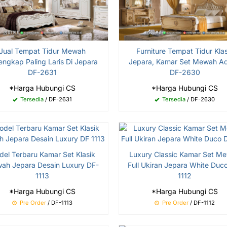
Jual Tempat Tidur Mewah
Furniture Tempat Tidur Klas
engkap Paling Laris Di Jepara
Jepara, Kamar Set Mewah Ads
DF-2631
DF-2630
*Harga Hubungi CS
*Harga Hubungi CS
Tersedia
/ DF-2631
Tersedia
/ DF-2630
el Terbaru Kamar Set Klasik
Luxury Classic Kamar Set M
ah Jepara Desain Luxury DF-
Full Ukiran Jepara White Duc
1113
1112
*Harga Hubungi CS
*Harga Hubungi CS
Pre Order
/ DF-1113
Pre Order
/ DF-1112