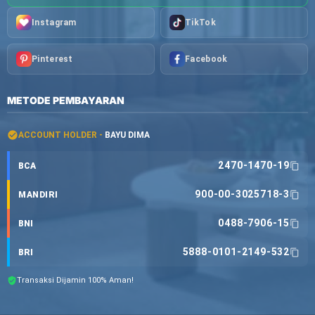
Instagram
TikTok
Pinterest
Facebook
METODE PEMBAYARAN
ACCOUNT HOLDER -
BAYU DIMA
2470-1470-19
BCA
900-00-3025718-3
MANDIRI
0488-7906-15
BNI
5888-0101-2149-532
BRI
Transaksi Dijamin 100% Aman!