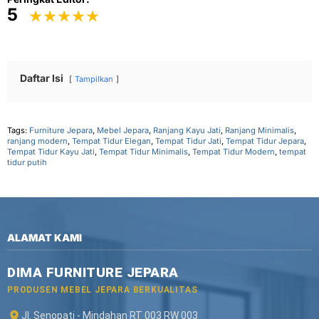
5
Daftar Isi
Tampilkan
Tags:
Furniture Jepara
,
Mebel Jepara
,
Ranjang Kayu Jati
,
Ranjang Minimalis
,
ranjang modern
,
Tempat Tidur Elegan
,
Tempat Tidur Jati
,
Tempat Tidur Jepara
,
Tempat Tidur Kayu Jati
,
Tempat Tidur Minimalis
,
Tempat Tidur Modern
,
tempat
tidur putih
ALAMAT KAMI
DIMA FURNITURE JEPARA
PRODUSEN MEBEL JEPARA BERKUALITAS
Jl. Senopati - Mindahan RT 003 RW 003