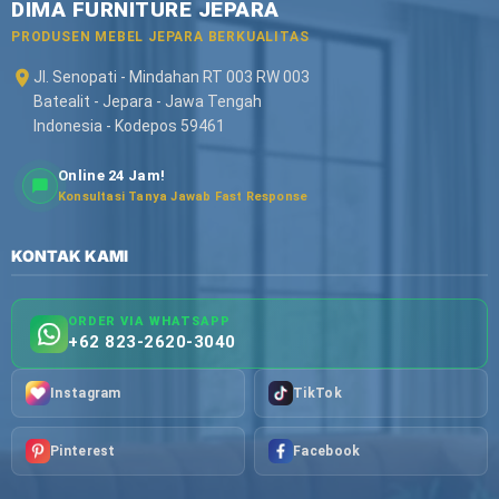
DIMA FURNITURE JEPARA
PRODUSEN MEBEL JEPARA BERKUALITAS
Jl. Senopati - Mindahan RT 003 RW 003
Batealit - Jepara - Jawa Tengah
Indonesia - Kodepos 59461
Online 24 Jam!
Konsultasi Tanya Jawab Fast Response
KONTAK KAMI
ORDER VIA WHATSAPP
+62 823-2620-3040
Instagram
TikTok
Pinterest
Facebook