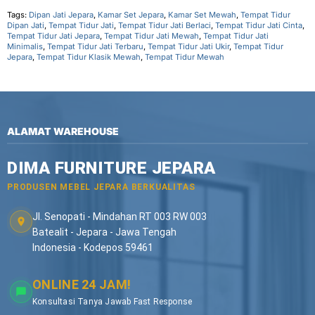
Tags:
Dipan Jati Jepara
,
Kamar Set Jepara
,
Kamar Set Mewah
,
Tempat Tidur
Dipan Jati
,
Tempat Tidur Jati
,
Tempat Tidur Jati Berlaci
,
Tempat Tidur Jati Cinta
,
Tempat Tidur Jati Jepara
,
Tempat Tidur Jati Mewah
,
Tempat Tidur Jati
Minimalis
,
Tempat Tidur Jati Terbaru
,
Tempat Tidur Jati Ukir
,
Tempat Tidur
Jepara
,
Tempat Tidur Klasik Mewah
,
Tempat Tidur Mewah
ALAMAT WAREHOUSE
DIMA FURNITURE JEPARA
PRODUSEN MEBEL JEPARA BERKUALITAS
Jl. Senopati - Mindahan RT 003 RW 003
Batealit - Jepara - Jawa Tengah
Indonesia - Kodepos 59461
ONLINE 24 JAM!
Konsultasi Tanya Jawab Fast Response