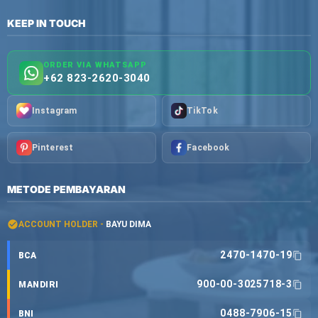
KEEP IN TOUCH
ORDER VIA WHATSAPP
+62 823-2620-3040
Instagram
TikTok
Pinterest
Facebook
METODE PEMBAYARAN
ACCOUNT HOLDER -
BAYU DIMA
2470-1470-19
BCA
900-00-3025718-3
MANDIRI
0488-7906-15
BNI