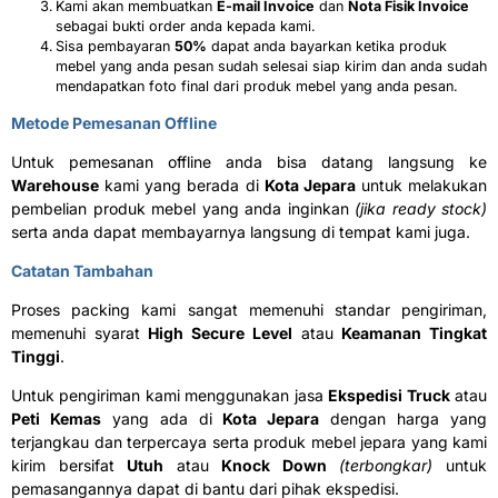
Kami akan membuatkan
E-mail Invoice
dan
Nota Fisik Invoice
sebagai bukti order anda kepada kami.
Sisa pembayaran
50%
dapat anda bayarkan ketika produk
mebel yang anda pesan sudah selesai siap kirim dan anda sudah
mendapatkan foto final dari produk mebel yang anda pesan.
Metode Pemesanan Offline
Untuk pemesanan offline anda bisa datang langsung ke
Warehouse
kami yang berada di
Kota Jepara
untuk melakukan
pembelian produk mebel yang anda inginkan
(jika ready stock)
serta anda dapat membayarnya langsung di tempat kami juga.
Catatan Tambahan
Proses packing kami sangat memenuhi standar pengiriman,
memenuhi syarat
High Secure Level
atau
Keamanan Tingkat
Tinggi
.
Untuk pengiriman kami menggunakan jasa
Ekspedisi Truck
atau
Peti Kemas
yang ada di
Kota Jepara
dengan harga yang
terjangkau dan terpercaya serta produk mebel jepara yang kami
kirim bersifat
Utuh
atau
Knock Down
(terbongkar)
untuk
pemasangannya dapat di bantu dari pihak ekspedisi.