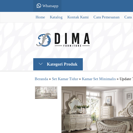
Whatsapp
Home
Katalog
Kontak Kami
Cara Pemesanan
Cara
Kategori Produk
Beranda
»
Set Kamar Tidur
»
Kamar Set Minimalis
»
Update 