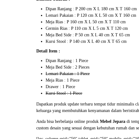
Dipan Ranjang : P 200 cm X L 180 cm X T 160 cm
Lemari Pakaian : P 120 cm X L 50 cm X T 160 cm
Meja Rias : P 160 cm X L 50 cm X T 110 cm
Cermin Rias : P 110 cm X L 5 cm X T 120 cm
Meja Bed Side : P 50 cm X L 40 cm X T 65 cm
Kursi Stool : P 140 cm X L 40 cm X T 65 cm
Detail Item :
Dipan Ranjang : 1 Piece
Meja Bed Side : 2 Pieces
Lemari Pakaian : 1 Piece
Meja Rias : 1 Piece
Drawer : 1 Piece
Kursi Stool : 1 Piece
Dapatkan produk update terbaru tempat tidur minimalis c
keluarga yang membutuhkan kenyamanan dalam beristirahat
Anda bisa berbelanja online produk
Mebel Jepara
di temp
custom desain yang sesuai dengan kebutuhan rumah dan se
[lgc_column grid=”50″ tablet_grid=”50″ mobile_grid=”100