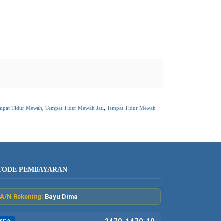
mpat Tidur Mewah
,
Tempat Tidur Mewah Jati
,
Tempat Tidur Mewah
TODE PEMBAYARAN
A/N Rekening:
Bayu Dima
2470-1470-19
BCA