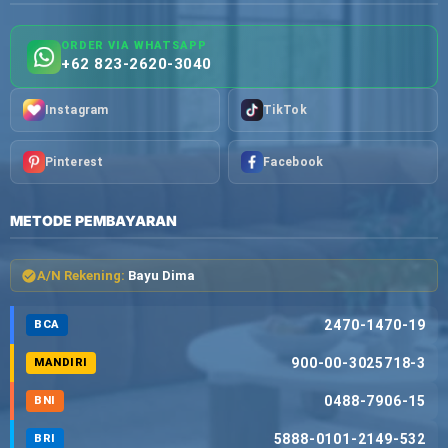
ORDER VIA WHATSAPP
+62 823-2620-3040
Instagram
TikTok
Pinterest
Facebook
METODE PEMBAYARAN
A/N Rekening:
Bayu Dima
2470-1470-19
BCA
900-00-3025718-3
MANDIRI
0488-7906-15
BNI
5888-0101-2149-532
BRI