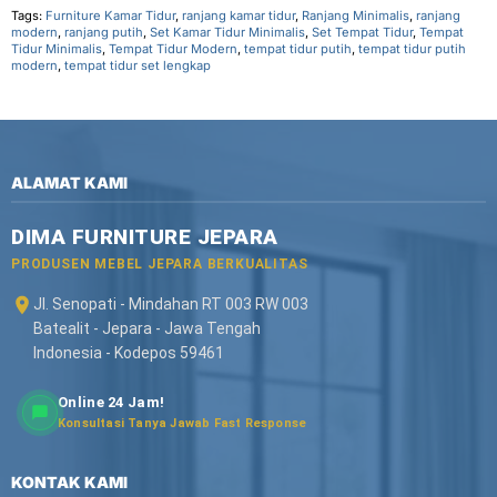
Tags:
Furniture Kamar Tidur
,
ranjang kamar tidur
,
Ranjang Minimalis
,
ranjang
modern
,
ranjang putih
,
Set Kamar Tidur Minimalis
,
Set Tempat Tidur
,
Tempat
Tidur Minimalis
,
Tempat Tidur Modern
,
tempat tidur putih
,
tempat tidur putih
modern
,
tempat tidur set lengkap
ALAMAT KAMI
DIMA FURNITURE JEPARA
PRODUSEN MEBEL JEPARA BERKUALITAS
Jl. Senopati - Mindahan RT 003 RW 003
Batealit - Jepara - Jawa Tengah
Indonesia - Kodepos 59461
Online 24 Jam!
Konsultasi Tanya Jawab Fast Response
KONTAK KAMI