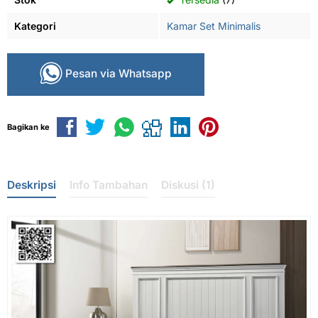
Kategori
Kamar Set Minimalis
Pesan via Whatsapp
Bagikan ke
Deskripsi
Info Tambahan
Diskusi (1)