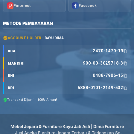
Pinterest
Facebook
METODE PEMBAYARAN
ACCOUNT HOLDER -
BAYU DIMA
2470-1470-19
BCA
900-00-3025718-3
MANDIRI
0488-7906-15
BNI
5888-0101-2149-532
BRI
Transaksi Dijamin 100% Aman!
Mebel Jepara & Furniture Kayu Jati Asli | Dima Furniture
- Jual Aneka Furniture Jepara Terbaru & Terlengkap Se-