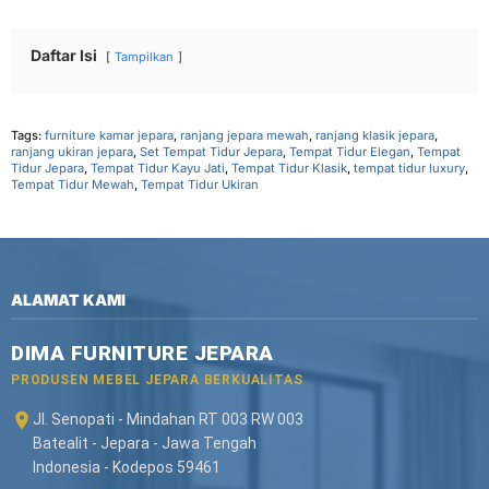
Daftar Isi
Tampilkan
Tags:
furniture kamar jepara
,
ranjang jepara mewah
,
ranjang klasik jepara
,
ranjang ukiran jepara
,
Set Tempat Tidur Jepara
,
Tempat Tidur Elegan
,
Tempat
Tidur Jepara
,
Tempat Tidur Kayu Jati
,
Tempat Tidur Klasik
,
tempat tidur luxury
,
Tempat Tidur Mewah
,
Tempat Tidur Ukiran
ALAMAT KAMI
DIMA FURNITURE JEPARA
PRODUSEN MEBEL JEPARA BERKUALITAS
Jl. Senopati - Mindahan RT 003 RW 003
Batealit - Jepara - Jawa Tengah
Indonesia - Kodepos 59461