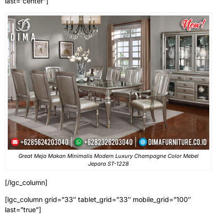
last=”center”]
Great Meja Makan Minimalis Modern Luxury Champagne Color Mebel
Jepara ST-1228
[/lgc_column]
[lgc_column grid=”33″ tablet_grid=”33″ mobile_grid=”100″
last=”true”]