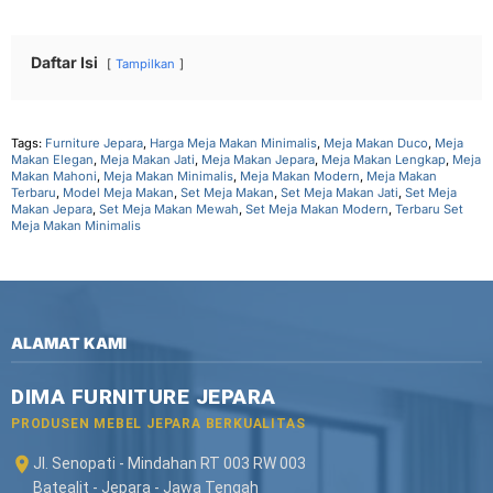
Daftar Isi
Tampilkan
Tags:
Furniture Jepara
,
Harga Meja Makan Minimalis
,
Meja Makan Duco
,
Meja
Makan Elegan
,
Meja Makan Jati
,
Meja Makan Jepara
,
Meja Makan Lengkap
,
Meja
Makan Mahoni
,
Meja Makan Minimalis
,
Meja Makan Modern
,
Meja Makan
Terbaru
,
Model Meja Makan
,
Set Meja Makan
,
Set Meja Makan Jati
,
Set Meja
Makan Jepara
,
Set Meja Makan Mewah
,
Set Meja Makan Modern
,
Terbaru Set
Meja Makan Minimalis
ALAMAT KAMI
DIMA FURNITURE JEPARA
PRODUSEN MEBEL JEPARA BERKUALITAS
Jl. Senopati - Mindahan RT 003 RW 003
Batealit - Jepara - Jawa Tengah