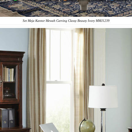
Set Meja Kantor Mewah Carving Classy Beauty Ivory MMJ1239