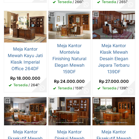
Tersedia
/ 266DF
Tersedia
/ 265DF
Meja Kantor
Meja Kantor
Meja Kantor
Montelvia
Klasik Mewah
Mewah Kayu Jati
Finishing Natural
Desain Elegan
Klasik Imperial
Elegan Mewah
Jepara Terbaru
Office 264DF
159DF
139DF
Rp 18.000.000
Rp 24.000.000
Rp 27.000.000
Tersedia
/ 264DF
Tersedia
/ 159DF
Tersedia
/ 139DF
Meja Kantor
Meja Kantor
Meja Kantor
Eksekutif Mewah
Direksi Mewah
Eksekutif Mewah