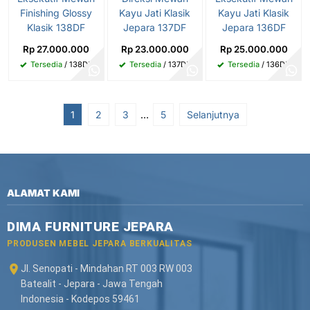
Finishing Glossy
Kayu Jati Klasik
Kayu Jati Klasik
Klasik 138DF
Jepara 137DF
Jepara 136DF
Rp 27.000.000
Rp 23.000.000
Rp 25.000.000
Tersedia
/ 138DF
Tersedia
/ 137DF
Tersedia
/ 136DF
1
2
3
…
5
Selanjutnya
ALAMAT KAMI
DIMA FURNITURE JEPARA
PRODUSEN MEBEL JEPARA BERKUALITAS
Jl. Senopati - Mindahan RT 003 RW 003
Batealit - Jepara - Jawa Tengah
Indonesia - Kodepos 59461