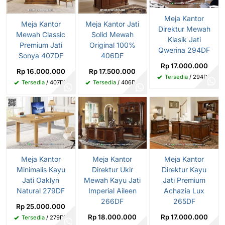
Meja Kantor
Meja Kantor
Meja Kantor Jati
Direktur Mewah
Mewah Classic
Solid Mewah
Klasik Jati
Premium Jati
Original 100%
Qwerina 294DF
Sonya 407DF
406DF
Rp 17.000.000
Rp 16.000.000
Rp 17.500.000
Tersedia
/ 294DF
Tersedia
/ 407DF
Tersedia
/ 406DF
Meja Kantor
Meja Kantor
Meja Kantor
Minimalis Kayu
Direktur Ukir
Direktur Kayu
Jati Oaklyn
Mewah Kayu Jati
Jati Premium
Natural 279DF
Imperial Aileen
Achazia Lux
266DF
265DF
Rp 25.000.000
Rp 18.000.000
Rp 17.000.000
Tersedia
/ 279DF