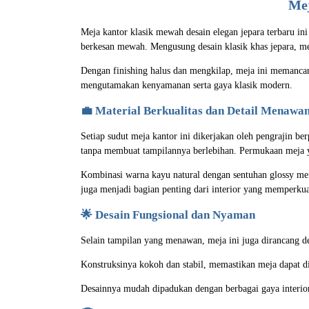
Mej
Meja kantor klasik mewah desain elegan jepara terbaru i
berkesan mewah. Mengusung desain klasik khas jepara, meja
Dengan finishing halus dan mengkilap, meja ini memancark
mengutamakan kenyamanan serta gaya klasik modern.
💼 Material Berkualitas dan Detail Menawa
Setiap sudut meja kantor ini dikerjakan oleh pengrajin b
tanpa membuat tampilannya berlebihan. Permukaan meja y
Kombinasi warna kayu natural dengan sentuhan glossy memb
juga menjadi bagian penting dari interior yang memperkuat
🌟 Desain Fungsional dan Nyaman
Selain tampilan yang menawan, meja ini juga dirancang 
Konstruksinya kokoh dan stabil, memastikan meja dapat d
Desainnya mudah dipadukan dengan berbagai gaya interior