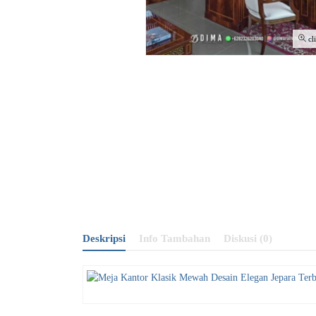
cl
Deskripsi
Info Tambahan
Diskusi (0)