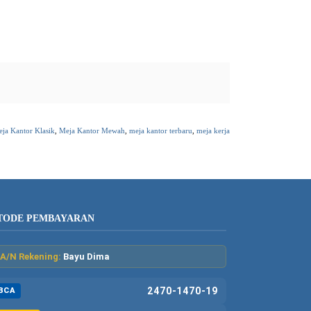
ja Kantor Klasik
,
Meja Kantor Mewah
,
meja kantor terbaru
,
meja kerja
TODE PEMBAYARAN
A/N Rekening:
Bayu Dima
2470-1470-19
BCA