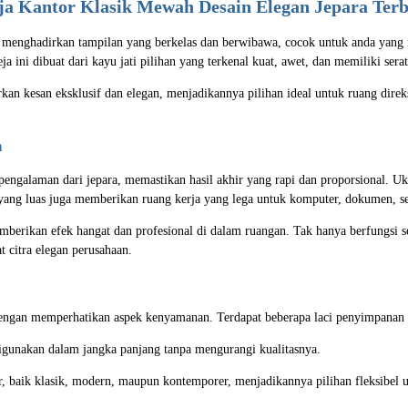
a Kantor Klasik
Mewah Desain Elegan Jepara Ter
ni menghadirkan tampilan yang berkelas dan berwibawa, cocok untuk anda yang
 ini dibuat dari kayu jati pilihan yang terkenal kuat, awet, dan memiliki sera
an kesan eksklusif dan elegan, menjadikannya pilihan ideal untuk ruang direks
n
erpengalaman dari jepara, memastikan hasil akhir yang rapi dan proporsional. U
ang luas juga memberikan ruang kerja yang lega untuk komputer, dokumen, ser
erikan efek hangat dan profesional di dalam ruangan. Tak hanya berfungsi seb
 citra elegan perusahaan.
dengan memperhatikan aspek kenyamanan. Terdapat beberapa laci penyimpanan 
igunakan dalam jangka panjang tanpa mengurangi kualitasnya.
, baik klasik, modern, maupun kontemporer, menjadikannya pilihan fleksibel u