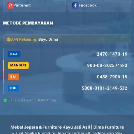
Pinterest
Facebook
METODE PEMBAYARAN
A/N Rekening:
Bayu Dima
2470-1470-19
BCA
900-00-3025718-3
MANDIRI
0488-7906-15
BNI
5888-0101-2149-532
BRI
Transaksi Dijamin 100% Aman
Mebel Jepara & Furniture Kayu Jati Asli | Dima Furniture
- Jual Aneka Furniture Jepara Terbaru & Terlengkap Se-