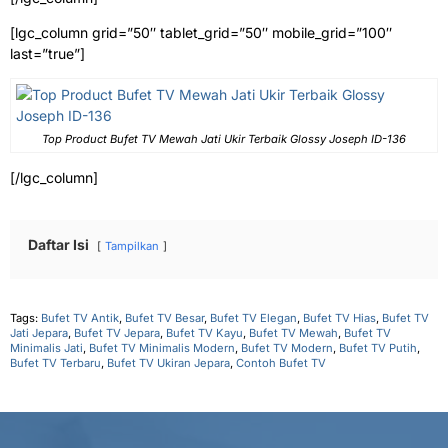
[lgc_column grid=”50″ tablet_grid=”50″ mobile_grid=”100″
last=”true”]
Top Product Bufet TV Mewah Jati Ukir Terbaik Glossy Joseph ID-136
[/lgc_column]
Daftar Isi
Tampilkan
Tags:
Bufet TV Antik
,
Bufet TV Besar
,
Bufet TV Elegan
,
Bufet TV Hias
,
Bufet TV
Jati Jepara
,
Bufet TV Jepara
,
Bufet TV Kayu
,
Bufet TV Mewah
,
Bufet TV
Minimalis Jati
,
Bufet TV Minimalis Modern
,
Bufet TV Modern
,
Bufet TV Putih
,
Bufet TV Terbaru
,
Bufet TV Ukiran Jepara
,
Contoh Bufet TV