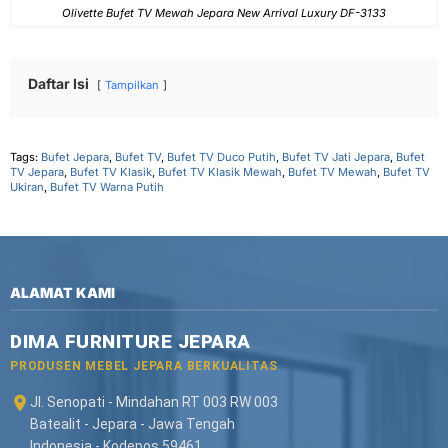
Olivette Bufet TV Mewah Jepara New Arrival Luxury DF-3133
Daftar Isi
Tampilkan
Tags:
Bufet Jepara
,
Bufet TV
,
Bufet TV Duco Putih
,
Bufet TV Jati Jepara
,
Bufet
TV Jepara
,
Bufet TV Klasik
,
Bufet TV Klasik Mewah
,
Bufet TV Mewah
,
Bufet TV
Ukiran
,
Bufet TV Warna Putih
ALAMAT KAMI
DIMA FURNITURE JEPARA
PRODUSEN MEBEL JEPARA BERKUALITAS
Jl. Senopati - Mindahan RT 003 RW 003
Batealit - Jepara - Jawa Tengah
Indonesia - Kodepos 59461