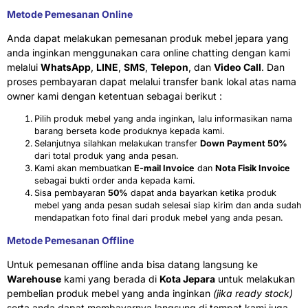
Metode Pemesanan Online
Anda dapat melakukan pemesanan produk mebel jepara yang
anda inginkan menggunakan cara online chatting dengan kami
melalui
WhatsApp
,
LINE
,
SMS
,
Telepon
, dan
Video Call
. Dan
proses pembayaran dapat melalui transfer bank lokal atas nama
owner kami dengan ketentuan sebagai berikut :
Pilih produk mebel yang anda inginkan, lalu informasikan nama
barang berseta kode produknya kepada kami.
Selanjutnya silahkan melakukan transfer
Down Payment 50%
dari total produk yang anda pesan.
Kami akan membuatkan
E-mail Invoice
dan
Nota Fisik Invoice
sebagai bukti order anda kepada kami.
Sisa pembayaran
50%
dapat anda bayarkan ketika produk
mebel yang anda pesan sudah selesai siap kirim dan anda sudah
mendapatkan foto final dari produk mebel yang anda pesan.
Metode Pemesanan Offline
Untuk pemesanan offline anda bisa datang langsung ke
Warehouse
kami yang berada di
Kota Jepara
untuk melakukan
pembelian produk mebel yang anda inginkan
(jika ready stock)
serta anda dapat membayarnya langsung di tempat kami juga.