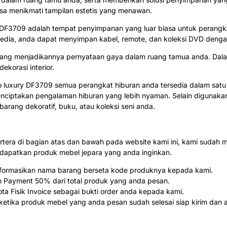
bisa menikmati tampilan estetis yang menawan.
 DF3709 adalah tempat penyimpanan yang luar biasa untuk perangkat 
sedia, anda dapat menyimpan kabel, remote, dan koleksi DVD dengan
yang menjadikannya pernyataan gaya dalam ruang tamua anda. Dala
korasi interior.
co luxury DF3709 semua perangkat hiburan anda tersedia dalam s
menciptakan pengalaman hiburan yang lebih nyaman. Selain digunaka
rang dekoratif, buku, atau koleksi seni anda.
rtera di bagian atas dan bawah pada website kami ini, kami sud
patkan produk mebel jepara yang anda inginkan.
 informasikan nama barang berseta kode produknya kepada kami.
n Payment 50% dari total produk yang anda pesan.
a Fisik Invoice sebagai bukti order anda kepada kami.
tika produk mebel yang anda pesan sudah selesai siap kirim dan a