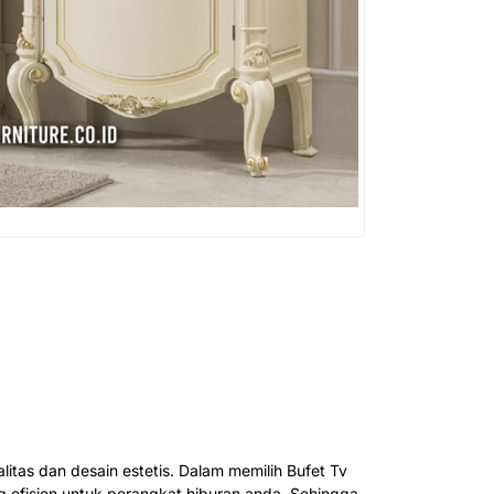
tas dan desain estetis. Dalam memilih Bufet Tv
efisien untuk perangkat hiburan anda. Sehingga,