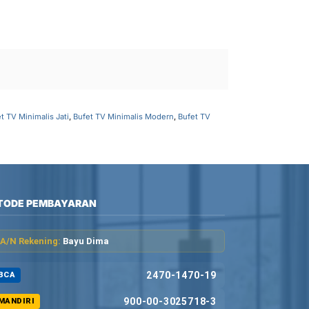
t TV Minimalis Jati
,
Bufet TV Minimalis Modern
,
Bufet TV
TODE PEMBAYARAN
A/N Rekening:
Bayu Dima
2470-1470-19
BCA
900-00-3025718-3
MANDIRI