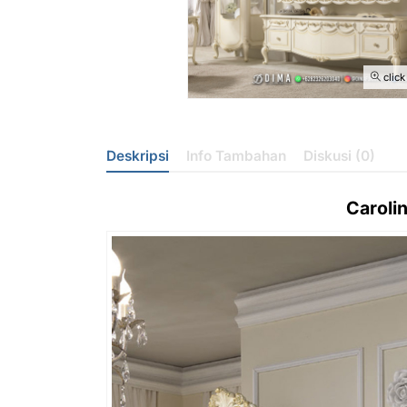
click
Deskripsi
Info Tambahan
Diskusi (0)
Caroli